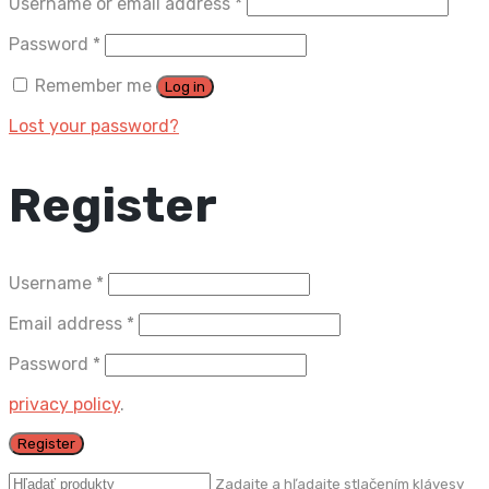
Username or email address
*
Password
*
Remember me
Log in
Lost your password?
Register
Username
*
Email address
*
Password
*
privacy policy
.
Register
Zadajte a hľadajte stlačením klávesy