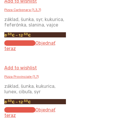
Add to wishlist
Pizza Carbonara (1,3,7)
základ, šunka, syr, kukurica,
feferónka, slanina, vajce
.50
.50
8
€
–
12
€
Select options
Objednať
teraz
Add to wishlist
Pizza Provinciale (1,7)
základ, šunka, kukurica,
lunex, cibuľa, syr
.50
.50
8
€
–
12
€
Select options
Objednať
teraz