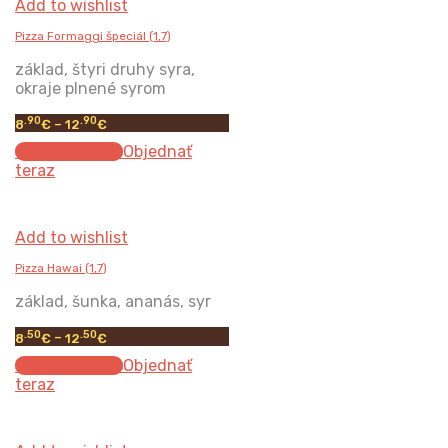
Add to wishlist
Pizza Formaggi špeciál (1,7)
základ, štyri druhy syra,
okraje plnené syrom
.90
.90
8
€
–
12
€
Select options
Objednať
teraz
Add to wishlist
Pizza Hawai (1,7)
základ, šunka, ananás, syr
.50
.50
8
€
–
12
€
Select options
Objednať
teraz