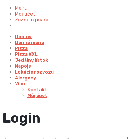
Menu
Môj účet
Zoznam prianí
Domov
Denné menu
Pizza
Pizza XXL
Jedálny lístok
Nápoje
Lokácie rozvozu
Alergény
Viac
Kontakt
Môj účet
Login