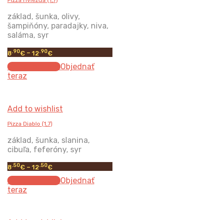
Pizza Hviezda (1,7)
základ, šunka, olivy,
šampiňóny, paradajky, niva,
saláma, syr
.90
.90
8
€
–
12
€
Select options
Objednať
teraz
Add to wishlist
Pizza Diablo (1,7)
základ, šunka, slanina,
cibuľa, feferóny, syr
.50
.50
8
€
–
12
€
Select options
Objednať
teraz