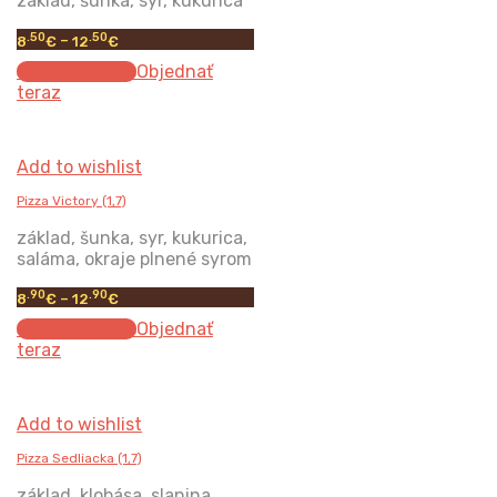
základ, šunka, syr, kukurica
.50
.50
8
€
–
12
€
Select options
Objednať
teraz
Add to wishlist
Pizza Victory (1,7)
základ, šunka, syr, kukurica,
saláma, okraje plnené syrom
.90
.90
8
€
–
12
€
Select options
Objednať
teraz
Add to wishlist
Pizza Sedliacka (1,7)
základ, klobása, slanina,