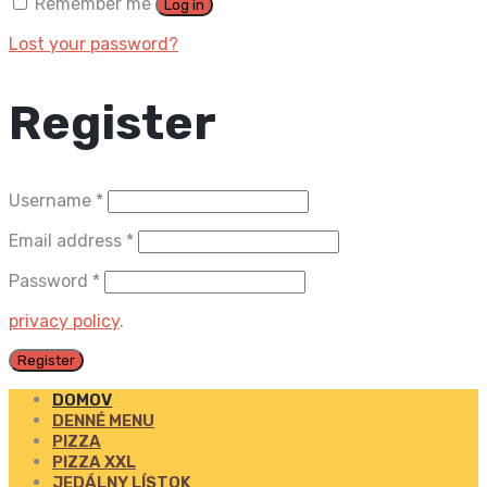
Remember me
Log in
Lost your password?
Register
Username
*
Email address
*
Password
*
privacy policy
.
Register
DOMOV
DENNÉ MENU
PIZZA
PIZZA XXL
JEDÁLNY LÍSTOK