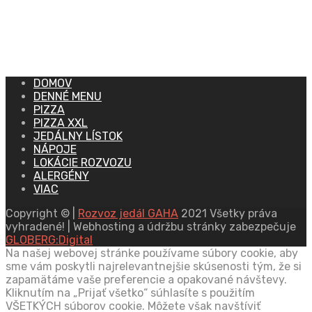
DOMOV
DENNÉ MENU
PIZZA
PIZZA XXL
JEDÁLNY LÍSTOK
NÁPOJE
LOKÁCIE ROZVOZU
ALERGÉNY
VIAC
Copyright © |
Rozvoz jedál GAHA
2021 Všetky práva
vyhradené! | Webhosting a údržbu stránky zabezpečuje
GLOBERG:Digital
Na našej webovej stránke používame súbory cookie, aby
sme vám poskytli najrelevantnejšie skúsenosti tým, že si
zapamätáme vaše preferencie a opakované návštevy.
Kliknutím na „Prijať všetko“ súhlasíte s použitím
VŠETKÝCH súborov cookie. Môžete však navštíviť