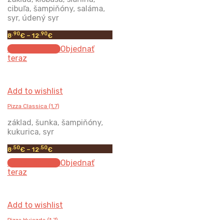
cibuľa, šampiňóny, saláma,
syr, údený syr
.90
.90
8
€
–
12
€
Select options
Objednať
teraz
Add to wishlist
Pizza Classica (1,7)
základ, šunka, šampiňóny,
kukurica, syr
.50
.50
8
€
–
12
€
Select options
Objednať
teraz
Add to wishlist