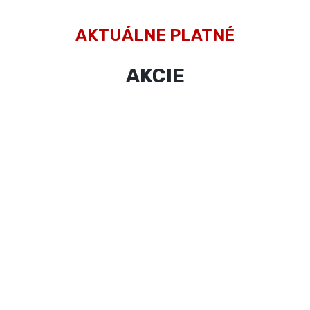
AKTUÁLNE PLATNÉ
AKCIE
2 PIZZE 40 cm =
2l KOFOLA ZDARMA
Objednávka nad 20 EUR =
1,5l NEALKA ZDARMA